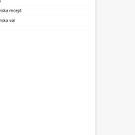
t
nska recept
ska val