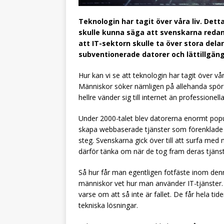
Teknologin har tagit över våra liv. Det
skulle kunna säga att svenskarna redan
att IT-sektorn skulle ta över stora dela
subventionerade datorer och lättillgän
Hur kan vi se att teknologin har tagit över vår
Människor söker nämligen på allehanda spör
hellre vänder sig till internet än professionel
Under 2000-talet blev datorerna enormt popul
skapa webbaserade tjänster som förenklade vå
steg. Svenskarna gick över till att surfa med m
därför tänka om när de tog fram deras tjäns
Så hur får man egentligen fotfäste inom denna 
människor vet hur man använder IT-tjänster
varse om att så inte är fallet. De får hela t
tekniska lösningar.