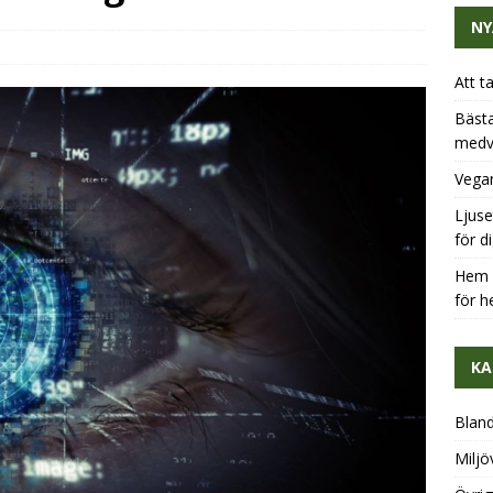
NY
Att t
Bästa
medv
Vegan
Ljuse
för d
Hem u
för h
KA
Blan
Miljö