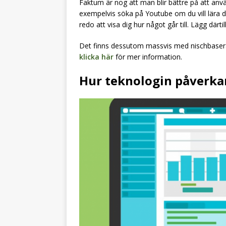
Faktum är nog att man blir bättre på att anvä
exempelvis söka på Youtube om du vill lära 
redo att visa dig hur något går till. Lägg där
Det finns dessutom massvis med nischbaser
klicka här
för mer information.
Hur teknologin påverka