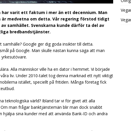
Övrig
Vega
ta har varit ett faktum i mer än ett decennium. Man
 är medvetna om detta. Vår regering förstod tidigt
Vegan
r av samhället. Svenskarna kunde därför ta del av
gliga bredbandstjänster.
t samhälle? Google ger dig goda insikter till detta.
smål på Google. Man skulle nästan kunna säga att man
la yrkesutövare.
ära. Alla människor ville ha en dator i hemmet. Vi började
ra liv. Under 2010-talet tog denna marknad ett nytt viktigt
obilerna istället, speciellt på fritiden. Många företag fick
teutbud.
teknologiska värld? Ibland tar vi för givet att alla
. Om man frågar banktjänstemän blir man dock snabbt
iden hjälpa sina kunder med att använda Bank-ID och andra