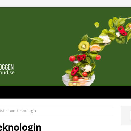
fäste inom teknologin
eknologin