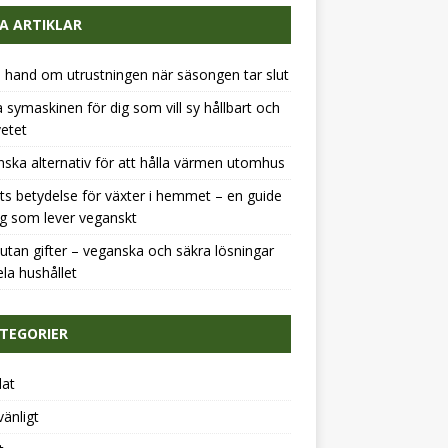
A ARTIKLAR
a hand om utrustningen när säsongen tar slut
 symaskinen för dig som vill sy hållbart och
etet
ska alternativ för att hålla värmen utomhus
ts betydelse för växter i hemmet – en guide
ig som lever veganskt
tan gifter – veganska och säkra lösningar
ela hushållet
TEGORIER
dat
vänligt