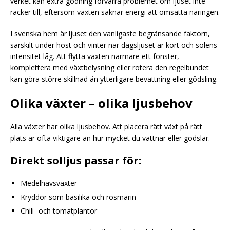
verket kan extra gödning förvärra problemet om ljuset inte
räcker till, eftersom växten saknar energi att omsätta näringen.
I svenska hem är ljuset den vanligaste begränsande faktorn,
särskilt under höst och vinter när dagsljuset är kort och solens
intensitet låg. Att flytta växten närmare ett fönster,
komplettera med växtbelysning eller rotera den regelbundet
kan göra större skillnad än ytterligare bevattning eller gödsling.
Olika växter – olika ljusbehov
Alla växter har olika ljusbehov. Att placera rätt växt på rätt
plats är ofta viktigare än hur mycket du vattnar eller gödslar.
Direkt solljus passar för:
Medelhavsväxter
Kryddor som basilika och rosmarin
Chili- och tomatplantor