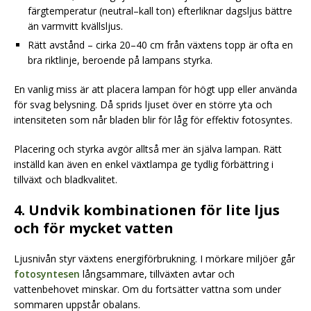
färgtemperatur (neutral–kall ton) efterliknar dagsljus bättre
än varmvitt kvällsljus.
Rätt avstånd – cirka 20–40 cm från växtens topp är ofta en
bra riktlinje, beroende på lampans styrka.
En vanlig miss är att placera lampan för högt upp eller använda
för svag belysning. Då sprids ljuset över en större yta och
intensiteten som når bladen blir för låg för effektiv fotosyntes.
Placering och styrka avgör alltså mer än själva lampan. Rätt
inställd kan även en enkel växtlampa ge tydlig förbättring i
tillväxt och bladkvalitet.
4. Undvik kombinationen för lite ljus
och för mycket vatten
Ljusnivån styr växtens energiförbrukning. I mörkare miljöer går
fotosyntesen
långsammare, tillväxten avtar och
vattenbehovet minskar. Om du fortsätter vattna som under
sommaren uppstår obalans.