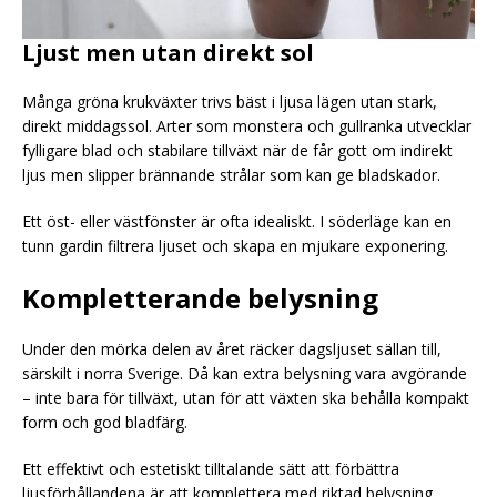
Ljust men utan direkt sol
Många gröna krukväxter trivs bäst i ljusa lägen utan stark,
direkt middagssol. Arter som monstera och gullranka utvecklar
fylligare blad och stabilare tillväxt när de får gott om indirekt
ljus men slipper brännande strålar som kan ge bladskador.
Ett öst- eller västfönster är ofta idealiskt. I söderläge kan en
tunn gardin filtrera ljuset och skapa en mjukare exponering.
Kompletterande belysning
Under den mörka delen av året räcker dagsljuset sällan till,
särskilt i norra Sverige. Då kan extra belysning vara avgörande
– inte bara för tillväxt, utan för att växten ska behålla kompakt
form och god bladfärg.
Ett effektivt och estetiskt tilltalande sätt att förbättra
ljusförhållandena är att komplettera med riktad belysning,