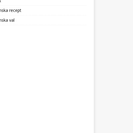
t
nska recept
ska val