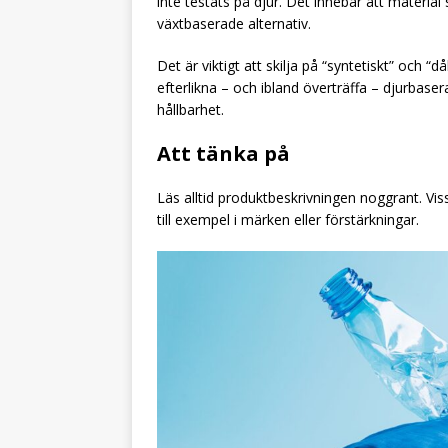
inte testats på djur. Det innebär att material 
växtbaserade alternativ.
Det är viktigt att skilja på “syntetiskt” och “
efterlikna – och ibland överträffa – djurbaser
hållbarhet.
Att tänka på
Läs alltid produktbeskrivningen noggrant. Vis
till exempel i märken eller förstärkningar.