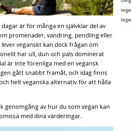
Övrig
Vega
Vegan
 dagar är för många en självklar del av
 om promenader, vandring, pendling eller
om lever veganskt kan dock frågan om
onellt har ull, dun och päls dominerat
al är inte förenliga med en vegansk
lingen gått snabbt framåt, och idag finns
ch helt veganska alternativ för att hålla
tisk genomgång av hur du som vegan kan
romissa med dina värderingar.