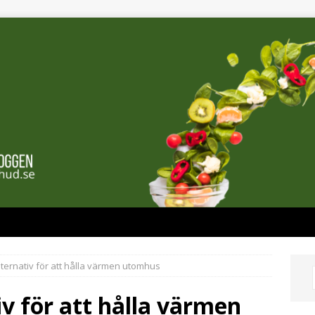
ternativ för att hålla värmen utomhus
v för att hålla värmen