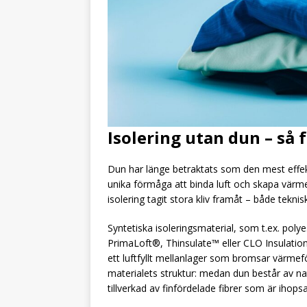
Isolering utan dun – så 
Dun har länge betraktats som den mest effekt
unika förmåga att binda luft och skapa värm
isolering tagit stora kliv framåt – både tekni
Syntetiska isoleringsmaterial, som t.ex. polye
PrimaLoft®, Thinsulate™ eller CLO Insulation
ett luftfyllt mellanlager som bromsar värmefö
materialets struktur: medan dun består av nat
tillverkad av finfördelade fibrer som är ihopsat