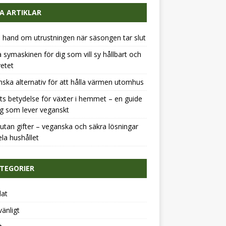
A ARTIKLAR
a hand om utrustningen när säsongen tar slut
 symaskinen för dig som vill sy hållbart och
etet
ska alternativ för att hålla värmen utomhus
ts betydelse för växter i hemmet – en guide
ig som lever veganskt
tan gifter – veganska och säkra lösningar
ela hushållet
TEGORIER
dat
vänligt