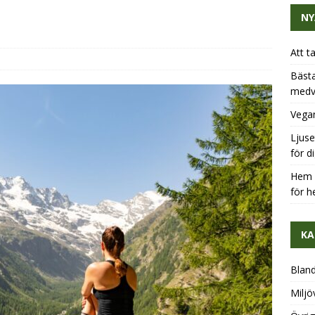
NY
Att t
Bästa
medv
Vegan
Ljuse
för d
Hem u
för h
KA
Blan
Miljö