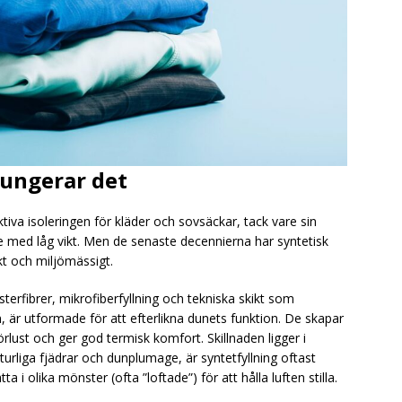
fungerar det
iva isoleringen för kläder och sovsäckar, tack vare sin
e med låg vikt. Men de senaste decennierna har syntetisk
skt och miljömässigt.
sterfibrer, mikrofiberfyllning och tekniska skikt som
, är utformade för att efterlikna dunets funktion. De skapar
rlust och ger god termisk komfort. Skillnaden ligger i
urliga fjädrar och dunplumage, är syntetfyllning oftast
ta i olika mönster (ofta ”loftade”) för att hålla luften stilla.