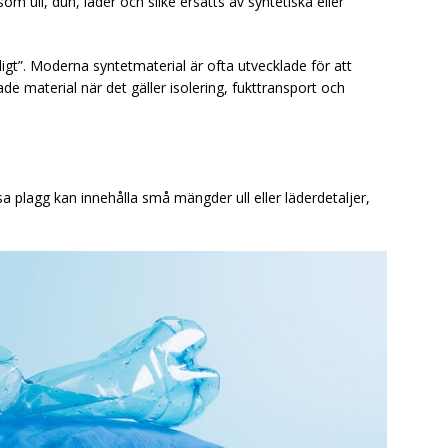
som ull, dun, läder och silke ersätts av syntetiska eller
dåligt”. Moderna syntetmaterial är ofta utvecklade för att
ade material när det gäller isolering, fukttransport och
sa plagg kan innehålla små mängder ull eller läderdetaljer,