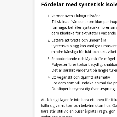
Fördelar med syntetisk isol
Värmer även i fuktigt tillstånd
Till skillnad från dun, som klumpar ihop
förmåga, behåller syntetiska fibrer sin 
dem idealiska för aktiviteter i växlande
Lättare att tvätta och underhålla
Syntetiska plagg kan vanligtvis maskint
mindre känsliga för fukt och lukt, vilk
Snabbtorkande och låg risk för mögel
Polyesterfibrer torkar betydligt snabbar
Det är särskilt värdefullt på längre tur
Ett veganskt och djurfritt alternativ
För dem som vill undvika animaliska prod
Du slipper bekymra dig över ursprung, 
Att klä sig i lager är inte bara ett knep för fr
hålla sig varm, torr och bekväm utomhus. Oav
bara står still vid en busshållplats i regn, gö
väder och aktivitet.