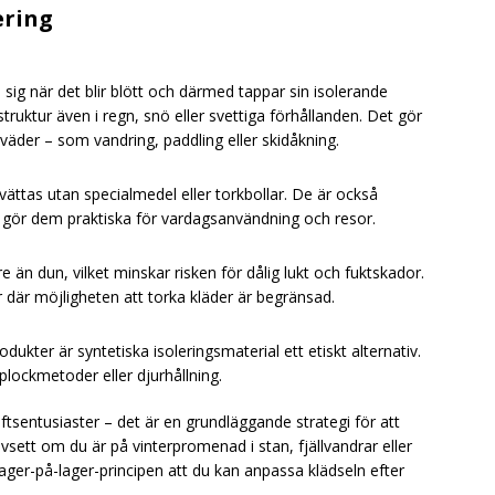
ering
 sig när det blir blött och därmed tappar sin isolerande
struktur även i regn, snö eller svettiga förhållanden. Det gör
 väder – som vandring, paddling eller skidåkning.
vättas utan specialmedel eller torkbollar. De är också
et gör dem praktiska för vardagsanvändning och resor.
e än dun, vilket minskar risken för dålig lukt och fuktskador.
er där möjligheten att torka kläder är begränsad.
ukter är syntetiska isoleringsmaterial ett etiskt alternativ.
plockmetoder eller djurhållning.
iluftsentusiaster – det är en grundläggande strategi för att
sett om du är på vinterpromenad i stan, fjällvandrar eller
r lager-på-lager-principen att du kan anpassa klädseln efter