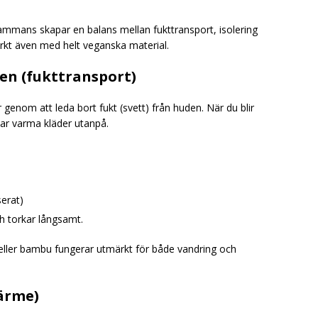
ammans skapar en balans mellan fukttransport, isolering
rkt även med helt veganska material.
en (fukttransport)
 genom att leda bort fukt (svett) från huden. När du blir
har varma kläder utanpå.
serat)
h torkar långsamt.
r eller bambu fungerar utmärkt för både vandring och
värme)