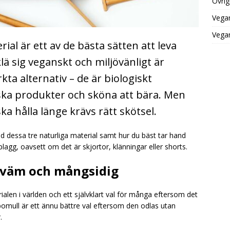
Övrig
Vega
Vegan
erial är ett av de bästa sätten att leva
klä sig veganskt och miljövänligt är
ta alternativ – de är biologiskt
iska produkter och sköna att bära. Men
ska hålla länge krävs rätt skötsel.
d dessa tre naturliga material samt hur du bäst tar hand
lagg, oavsett om det är skjortor, klänningar eller shorts.
ekväm och mångsidig
alen i världen och ett självklart val för många eftersom det
 bomull är ett ännu bättre val eftersom den odlas utan
.