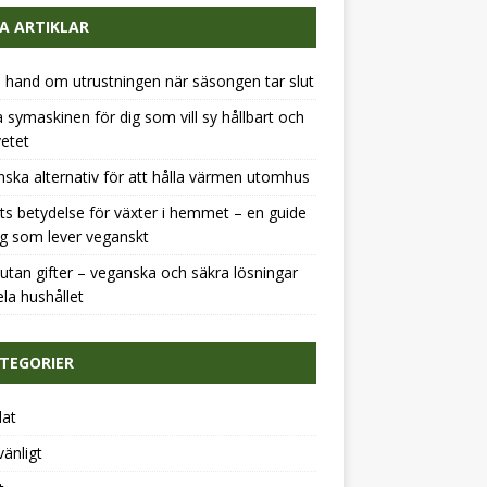
A ARTIKLAR
a hand om utrustningen när säsongen tar slut
 symaskinen för dig som vill sy hållbart och
etet
ska alternativ för att hålla värmen utomhus
ts betydelse för växter i hemmet – en guide
ig som lever veganskt
tan gifter – veganska och säkra lösningar
ela hushållet
TEGORIER
dat
vänligt