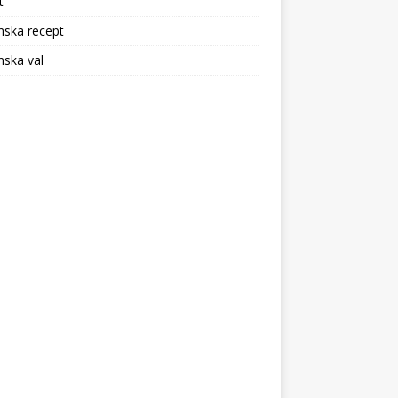
t
nska recept
ska val