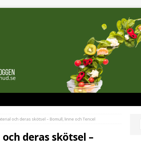
terial och deras skötsel – Bomull, linne och Tencel
 och deras skötsel –