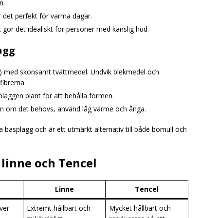
n.
ör det perfekt för varma dagar.
t gör det idealiskt för personer med känslig hud.
agg
0°C) med skonsamt tvättmedel. Undvik blekmedel och
fibrerna.
plaggen plant för att behålla formen.
men om det behövs, använd låg värme och ånga.
a basplagg och är ett utmärkt alternativ till både bomull och
 linne och Tencel
Linne
Tencel
ver
Extremt hållbart och
Mycket hållbart och