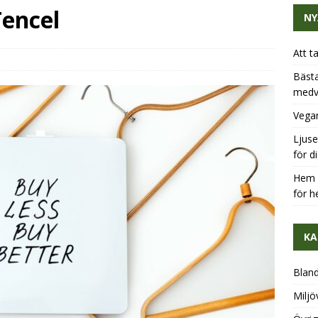
Tencel
NY
Att t
Bästa
medv
Vegan
Ljuse
för d
Hem u
för h
KA
Blan
Miljö