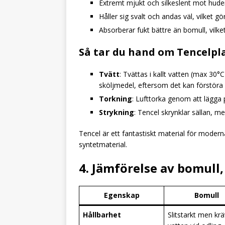
Extremt mjukt och silkeslent mot hude
Håller sig svalt och andas väl, vilket g
Absorberar fukt bättre än bomull, vilke
Så tar du hand om Tencelpl
Tvätt
: Tvättas i kallt vatten (max 3
sköljmedel, eftersom det kan förstöra 
Torkning
: Lufttorka genom att lägga 
Strykning
: Tencel skrynklar sällan, 
Tencel är ett fantastiskt material för modern
syntetmaterial.
4. Jämförelse av bomull,
Egenskap
Bomull
Hållbarhet
Slitstarkt men krä