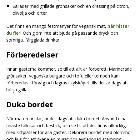
Sallader med grillade grönsaker och en dressing på citron,
olivolja och örter
Det finns en mängd festmenyer för vegansk mat,
här hittar
du fler!
Och glöm inte att bjuda på passande dryck och
somriga, färgglada drinkar.
Förberedelser
Innan gästerna kommer, se till att allt är förberett. Marinerade
grönsaker, veganska burgare och tofu eller tempeh kan
förberedas i förväg och lagras i kylskåpet tills det är dags att
börja grilla.
Duka bordet
När maten är klar, är det dags att duka bordet. Använd dina
finaste tallrikar och bestick, och se till att det finns tillräckligt
med sittplatser för alla gäster. Dekorera bordet med blommor
och ljus för att skapa en mysig och avslappnad stämning.